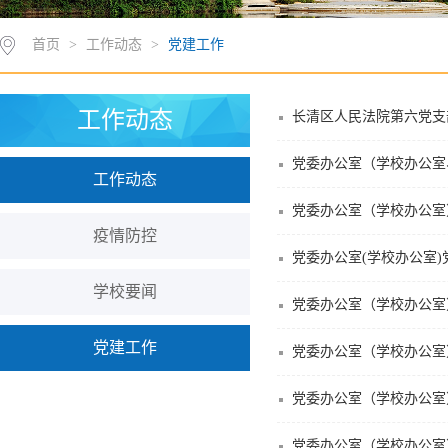
首页
>
工作动态
>
党建工作
工作动态
长清区人民法院第六党支
党委办公室（学校办公室、
工作动态
党委办公室（学校办公室）党
疫情防控
党委办公室(学校办公室
学校要闻
党委办公室（学校办公
党建工作
党委办公室（学校办公室
党委办公室（学校办公室
党委办公室（学校办公室